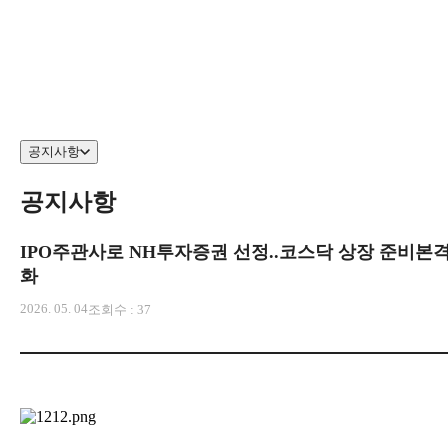
EN
공지사항
회사소개
CEO 인사말
공지사항
연혁
CI 소개
사업장 소개
IPO주관사로 NH투자증권 선정..코스닥 상장 준비본
사업부소개
화
제조사업부
전력사업부
2026. 05. 04
조회수 : 37
공사사업부
홍보관
공지사항
보유인증서
주요 공사 실적 갤러리
협력업체현황